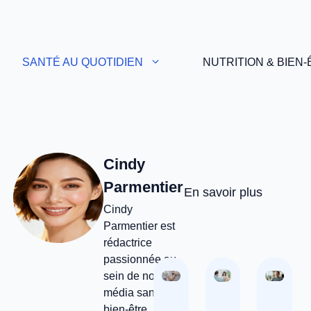
SANTÉ AU QUOTIDIEN
NUTRITION & BIEN
Cindy
Parmentier
En savoir plus
Cindy
Parmentier est
rédactrice
passionnée au
sein de notre
média santé et
bien-être. Forte