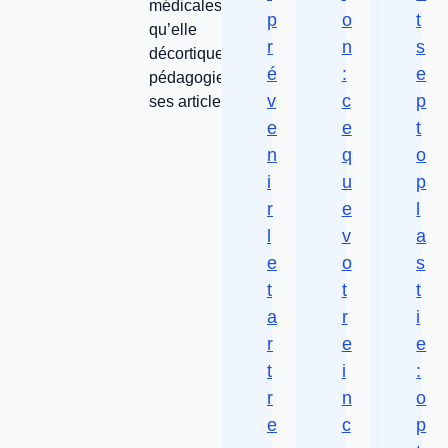
médicales,
p
o
t
qu’elle
r
n
s
décortique avec
é
:
e
pédagogie dans
v
c
p
ses articles.
e
e
t
n
q
o
i
u
p
r
e
l
l
v
a
e
o
s
t
t
t
a
r
i
r
e
e
t
i
:
r
n
o
e
c
p