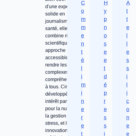
C
H
A
d'une expérience
o
y
t
solide en
m
p
t
journalisme
m
n
e
santé, elle
e
o
l
combine rigueur
scientifique et
n
s
l
approche
t
e
e
accessible pour
é
e
s
rendre les sujets
l
t
s
complexes
i
d
i
compréhensibles
m
é
l
à tous. Cindy a
i
p
i
développé un
n
r
c
intérêt particulier
pour la nutrition,
e
e
o
la gestion du
r
s
n
stress, et les
e
s
e
innovations
t
i
e